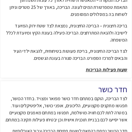
הבריכה המקורה – המאפשרת שחייה לאורך כל עונות השנה תוך
התאמת טמפרטורת המים לעונה. הבריכה, באורך של 25 מטרים וניתן
לשחות בה במסלולים המסומנים.
בריכה חיצונית – הבריכה החיצונית, נמצאת לצד שטח ירוק המיועד
לישיבה ולהנאת המתרחצים. הבריכה פעילה בעונת הקיץ ומיועדת לכלל
המשפחה.
לצד הבריכה החיצונית, בריכת פעוטות בטיחותית, להנאת ילדי העיר
והבאים למרכז הספורט. הבריכה סגורה בעונת הגשמים.
שעות פעילות הבריכות
חדר כושר
לצד הבריכה, הוקם במתחם חדר כושר מפואר ומצויד. בחדר הכושר,
תפגשו מתקנים מקצועיים, הליכונים, אופני כושר, אליפטיקלים ועוד.
במטרה לתת לכם חוויה מושלמת, תפגשו במתחם מאמנים מקצועיים
אשר יסייעו לכם בבניית תוכנית אישית וכן יבטיחו פעילות תקינה במתחם.
חדר הכושר נפתח בהתאם לשעות פתיחת הבריכה עבור האוכלוסיות